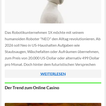
Das Robotikunternehmen 1X möchte mit seinem
humanoiden Roboter "NEO" den Alltag revolutionieren. Ab
2026 soll Neo in US-Haushalten Aufgaben wie
Staubsaugen, Wäschefalten oder Aufräumen übernehmen,
zum Preis von 20.000 US-Dollar oder alternativ 499 Dollar
pro Monat. Doch hinter dem futuristischen Versprechen
steckt noch viel Handarbeit – im wahrsten Sinne des
WEITERLESEN
Wortes.
Der Trend zum Online Casino