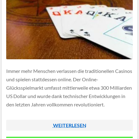
Immer mehr Menschen verlassen die traditionellen Casinos
und spielen stattdessen online. Der Online-
Glücksspielmarkt umfasst mittlerweile etwa 300 Milliarden
US Dollar und wurde dank technischer Entwicklungen in
den letzten Jahren vollkommen revolutioniert.
WEITERLESEN