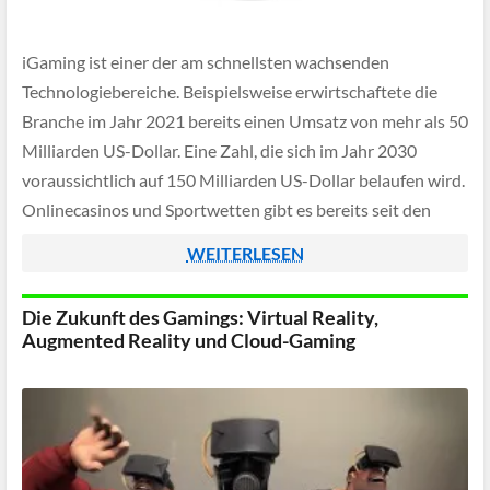
iGaming ist einer der am schnellsten wachsenden
Technologiebereiche. Beispielsweise erwirtschaftete die
Branche im Jahr 2021 bereits einen Umsatz von mehr als 50
Milliarden US-Dollar. Eine Zahl, die sich im Jahr 2030
voraussichtlich auf 150 Milliarden US-Dollar belaufen wird.
Onlinecasinos und Sportwetten gibt es bereits seit den
1990er-Jahren, doch ihr Wachstum und ihre Popularität
WEITERLESEN
nahm erst […]
Die Zukunft des Gamings: Virtual Reality,
Augmented Reality und Cloud-Gaming