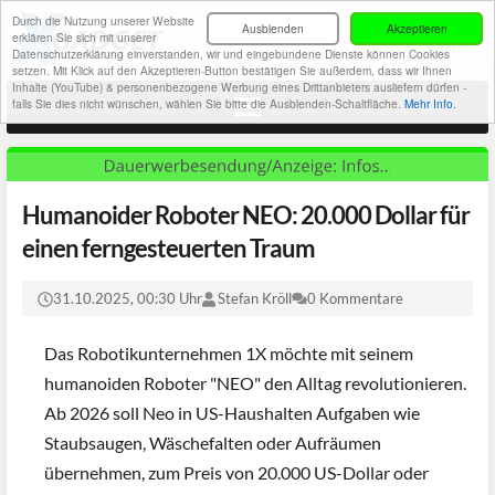
Durch die Nutzung unserer Website
Ausblenden
Akzeptieren
erklären Sie sich mit unserer
Datenschutzerklärung einverstanden, wir und eingebundene Dienste können Cookies
setzen. Mit Klick auf den Akzeptieren-Button bestätigen Sie außerdem, dass wir Ihnen
Inhalte (YouTube) & personenbezogene Werbung eines Drittanbieters ausliefern dürfen -
falls Sie dies nicht wünschen, wählen Sie bitte die Ausblenden-Schaltfläche.
Mehr Info.
Humanoider Roboter NEO: 20.000 Dollar für
einen ferngesteuerten Traum
31.10.2025, 00:30 Uhr
Stefan Kröll
0 Kommentare
Das Robotikunternehmen 1X möchte mit seinem
humanoiden Roboter "NEO" den Alltag revolutionieren.
Ab 2026 soll Neo in US-Haushalten Aufgaben wie
Staubsaugen, Wäschefalten oder Aufräumen
übernehmen, zum Preis von 20.000 US-Dollar oder