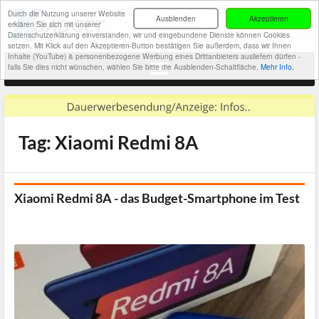
Durch die Nutzung unserer Website
Ausblenden
Akzeptieren
erklären Sie sich mit unserer
Datenschutzerklärung einverstanden, wir und eingebundene Dienste können Cookies
setzen. Mit Klick auf den Akzeptieren-Button bestätigen Sie außerdem, dass wir Ihnen
Inhalte (YouTube) & personenbezogene Werbung eines Drittanbieters ausliefern dürfen -
falls Sie dies nicht wünschen, wählen Sie bitte die Ausblenden-Schaltfläche.
Mehr Info.
Tag: Xiaomi Redmi 8A
Xiaomi Redmi 8A - das Budget-Smartphone im Test