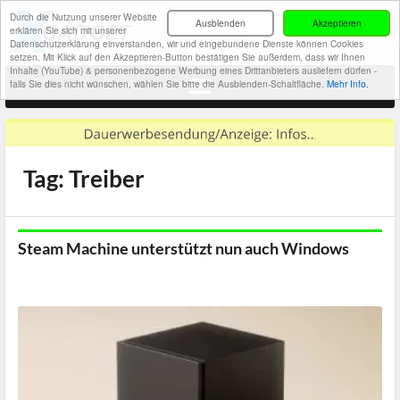
Durch die Nutzung unserer Website
Ausblenden
Akzeptieren
erklären Sie sich mit unserer
Datenschutzerklärung einverstanden, wir und eingebundene Dienste können Cookies
setzen. Mit Klick auf den Akzeptieren-Button bestätigen Sie außerdem, dass wir Ihnen
Inhalte (YouTube) & personenbezogene Werbung eines Drittanbieters ausliefern dürfen -
falls Sie dies nicht wünschen, wählen Sie bitte die Ausblenden-Schaltfläche.
Mehr Info.
Tag: Treiber
Steam Machine unterstützt nun auch Windows