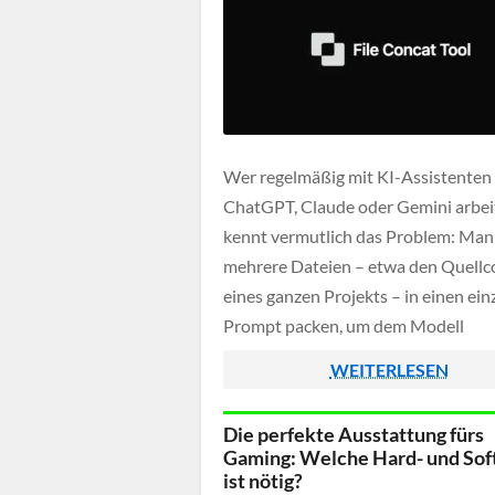
Wer regelmäßig mit KI-Assistenten
ChatGPT, Claude oder Gemini arbei
kennt vermutlich das Problem: Ma
mehrere Dateien – etwa den Quellc
eines ganzen Projekts – in einen ein
Prompt packen, um dem Modell
vollständigen Kontext zu geben. Do
WEITERLESEN
manuelle Kopieren und Einfügen au
Dutzenden Dateien kostet Zeit und 
Die perfekte Ausstattung fürs
schnell zu unübersichtlichen Ergebn
Gaming: Welche Hard- und So
[…]
ist nötig?