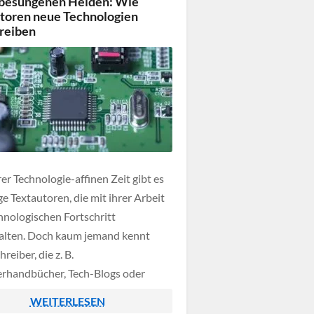
besungenen Helden: Wie
toren neue Technologien
reiben
er Technologie-affinen Zeit gibt es
e Textautoren, die mit ihrer Arbeit
hnologischen Fortschritt
alten. Doch kaum jemand kennt
hreiber, die z. B.
rhandbücher, Tech-Blogs oder
nberichte erstellen. Unser Beitrag
WEITERLESEN
tet die Arbeit dieser unbekannten