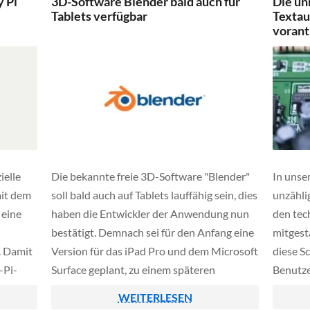
y Pi
3D-Software Blender bald auch für
Die un
Tablets verfügbar
Textau
vorant
ielle
Die bekannte freie 3D-Software "Blender"
In unser
mit dem
soll bald auch auf Tablets lauffähig sein, dies
unzählig
 eine
haben die Entwickler der Anwendung nun
den tec
bestätigt. Demnach sei für den Anfang eine
mitgest
. Damit
Version für das iPad Pro und dem Microsoft
diese Sc
-Pi-
Surface geplant, zu einem späteren
Benutze
Zeitpunkt könnten dann vermutlich noch
Branche
WEITERLESEN
rn oder
weitere Tablets aus dem Android-Bereich
beleuch