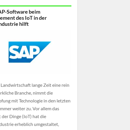
giehelden und zeigt auf, wie sie mit
AP-Software beim
xpertise zur technologischen
ment des IoT in der
lung beitragen.
dustrie hilft
 Landwirtschaft lange Zeit eine rein
kliche Branche, nimmt die
fung mit Technologie in den letzten
immer weiter zu. Vor allem das
 der Dinge (IoT) hat die
dustrie erheblich umgestaltet,