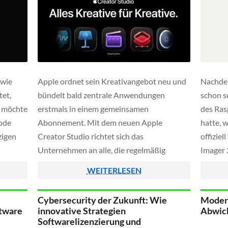
 wie
Apple ordnet sein Kreativangebot neu und
Nachdem
tet,
bündelt bald zentrale Anwendungen
schon se
n möchte
erstmals in einem gemeinsamen
des Ras
ode
Abonnement. Mit dem neuen Apple
hatte, 
zigen
Creator Studio richtet sich das
offiziel
Unternehmen an alle, die regelmäßig
Imager 2
ch das
Videos schneiden, Musik produzieren oder
offizie
WEITERLESEN
s
visuelle Inhalte für Präsentationen, Social
Downloa
führt
Media oder Dokumentationen erstellen
aufgerä
Cybersecurity der Zukunft: Wie
Modern
issen.
und das plattformübergreifend auf Mac,
sich.
ftware
innovative Strategien
Abwick
iPad und teilweise auch iPhone.
Softwarelizenzierung und