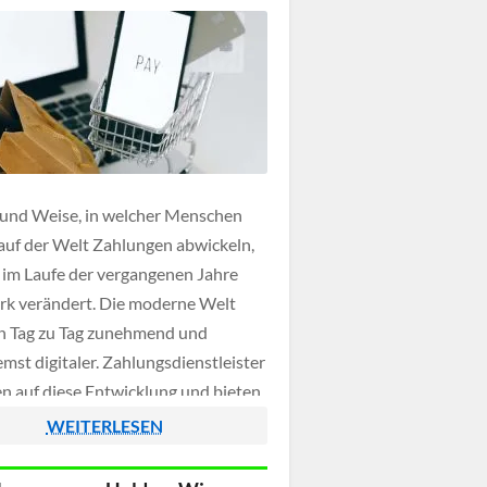
 und Weise, in welcher Menschen
 auf der Welt Zahlungen abwickeln,
h im Laufe der vergangenen Jahre
ark verändert. Die moderne Welt
n Tag zu Tag zunehmend und
mst digitaler. Zahlungsdienstleister
en auf diese Entwicklung und bieten
eise Optionen an, sicher und
WEITERLESEN
nt Transaktionen durch die Nutzung
ernets abzuwickeln. […]