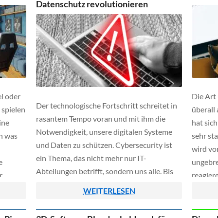
Datenschutz revolutionieren
l oder
Die Art
Der technologische Fortschritt schreitet in
 spielen
überall
rasantem Tempo voran und mit ihm die
ine
hat sic
Notwendigkeit, unsere digitalen Systeme
h was
sehr st
und Daten zu schützen. Cybersecurity ist
wird vo
ein Thema, das nicht mehr nur IT-
e
ungebre
Abteilungen betrifft, sondern uns alle. Bis
r
reagier
2025 werden innovative Strategien zur
reihenw
WEITERLESEN
Softwarelizenzierung und zum Datenschutz
effizie
neue Maßstäbe setzen.
des Int