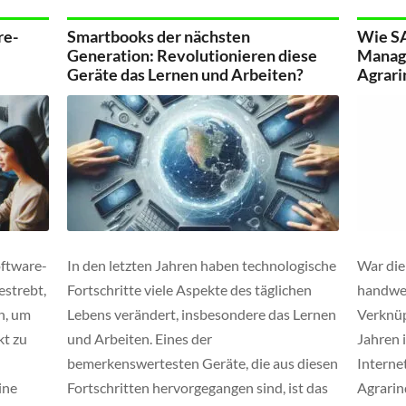
ls
folgen.
Technolo
re-
Smartbooks der nächsten
Wie S
ihrer E
Generation: Revolutionieren diese
Manage
Entwick
Geräte das Lernen und Arbeiten?
Agrarin
oftware-
In den letzten Jahren haben technologische
War die
estrebt,
Fortschritte viele Aspekte des täglichen
handwer
n, um
Lebens verändert, insbesondere das Lernen
Verknüp
kt zu
und Arbeiten. Eines der
Jahren 
bemerkenswertesten Geräte, die aus diesen
Internet
ine
Fortschritten hervorgegangen sind, ist das
Agrarin