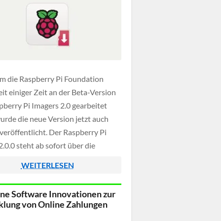
 die Raspberry Pi Foundation
it einiger Zeit an der Beta-Version
pberry Pi Imagers 2.0 gearbeitet
wurde die neue Version jetzt auch
l veröffentlicht. Der Raspberry Pi
.0.0 steht ab sofort über die
lle Webseite zum kostenfreien
WEITERLESEN
d bereit und bringt eine deutlich
umtere Benutzeroberfläche mit
e Software Innovationen zur
lung von Online Zahlungen