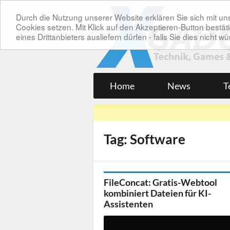
Durch die Nutzung unserer Website erklären Sie sich mit 
Cookies setzen. Mit Klick auf den Akzeptieren-Button bes
eines Drittanbieters ausliefern dürfen - falls Sie dies nicht
Home
News
T
Tag: Software
FileConcat: Gratis-Webtool
kombiniert Dateien für KI-
Assistenten