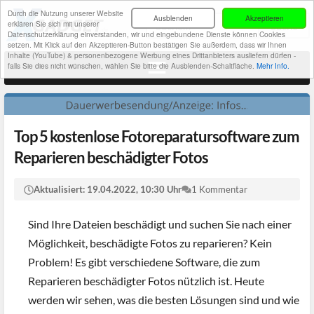
Durch die Nutzung unserer Website
Ausblenden
Akzeptieren
erklären Sie sich mit unserer
Datenschutzerklärung einverstanden, wir und eingebundene Dienste können Cookies
setzen. Mit Klick auf den Akzeptieren-Button bestätigen Sie außerdem, dass wir Ihnen
Inhalte (YouTube) & personenbezogene Werbung eines Drittanbieters ausliefern dürfen -
falls Sie dies nicht wünschen, wählen Sie bitte die Ausblenden-Schaltfläche.
Mehr Info.
Top 5 kostenlose Fotoreparatursoftware zum
Reparieren beschädigter Fotos
Aktualisiert:
19.04.2022, 10:30 Uhr
1 Kommentar
Sind Ihre Dateien beschädigt und suchen Sie nach einer
Möglichkeit, beschädigte Fotos zu reparieren? Kein
Problem! Es gibt verschiedene Software, die zum
Reparieren beschädigter Fotos nützlich ist. Heute
werden wir sehen, was die besten Lösungen sind und wie