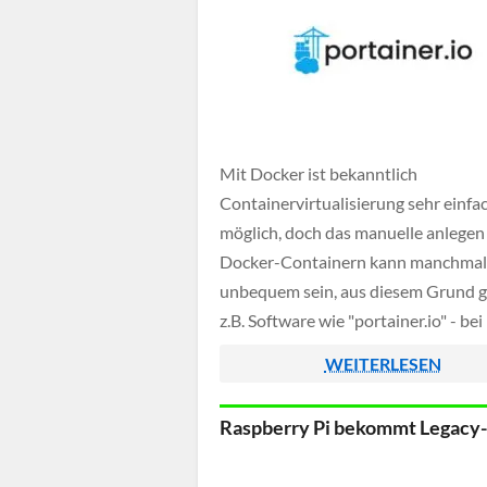
Mit Docker ist bekanntlich
Containervirtualisierung sehr einfa
möglich, doch das manuelle anlegen
Docker-Containern kann manchmal
unbequem sein, aus diesem Grund g
z.B. Software wie "portainer.io" - bei
Portainer handelt es sich um eine gr
WEITERLESEN
Weboberfläche, mit der Docker-Co
einfach verwaltet werden können. S
Raspberry Pi bekommt Legacy
unter anderem die Steuerung von
Containern, Volumes, Netzwerken [