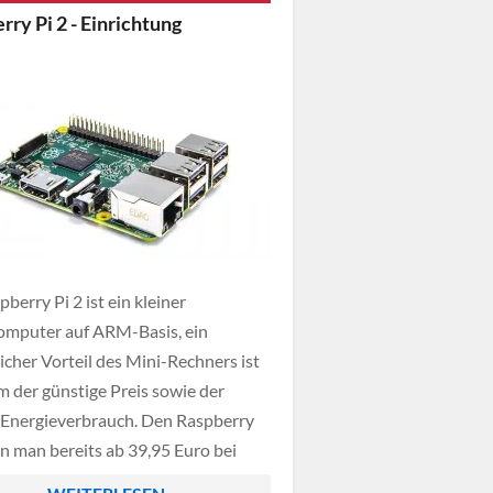
er umsetzbar. Dies macht vor allem
rry Pi 2 - Einrichtung
nn ihr gleich mehrere Sensoren
en wollt (z.B. zum Messen […]
berry Pi 2 ist ein kleiner
omputer auf ARM-Basis, ein
icher Vorteil des Mini-Rechners ist
em der günstige Preis sowie der
 Energieverbrauch. Den Raspberry
nn man bereits ab 39,95 Euro bei
 bestellen und bietet folgende