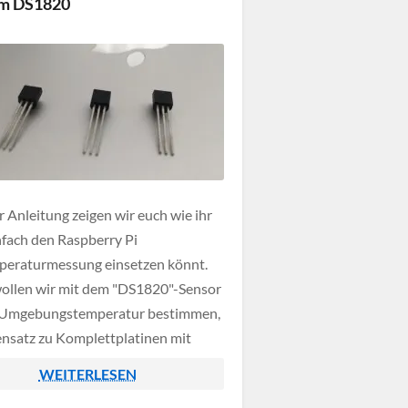
em DS1820
r Anleitung zeigen wir euch wie ihr
nfach den Raspberry Pi
peraturmessung einsetzen könnt.
ollen wir mit dem "DS1820"-Sensor
e Umgebungstemperatur bestimmen,
nsatz zu Komplettplatinen mit
htigkeit, Luftdruck & Co. ist die
WEITERLESEN
emperaturmessung so wesentlich