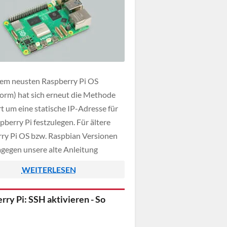
em neusten Raspberry Pi OS
rm) hat sich erneut die Methode
t um eine statische IP-Adresse für
pberry Pi festzulegen. Für ältere
ry Pi OS bzw. Raspbian Versionen
gegen unsere alte Anleitung
 werden. In dieser Anleitung
WEITERLESEN
 wir euch daher einen Leitfaden an
d geben um dem Single-Board-
rry Pi: SSH aktivieren - So
r spielend leicht […]