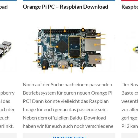
sse
folgende Liste wird dauernd ergänzt und
günstig
oad
Orange Pi PC – Raspbian Download
Raspbe
t. In
auf dem neusten Stand gehalten, […]
Sinn we
einsetz
Noch auf der Suche nach einem passenden
Der Rasp
spberry
Betriebssystem für euren neuen Orange Pi
Bastelc
al das
PC? Dann könnte vielleicht das Raspbian
wesentl
uch der
Image für euch genau das passende sein.
vor all
 euch
Neben dem offiziellen Baidu-Download
geringe
rlinkt.
haben wir für euch auch noch verschiedene
Pi 2 ka
st
Highspeed-Mirrors verlinkt wie z.B.
Amazon*