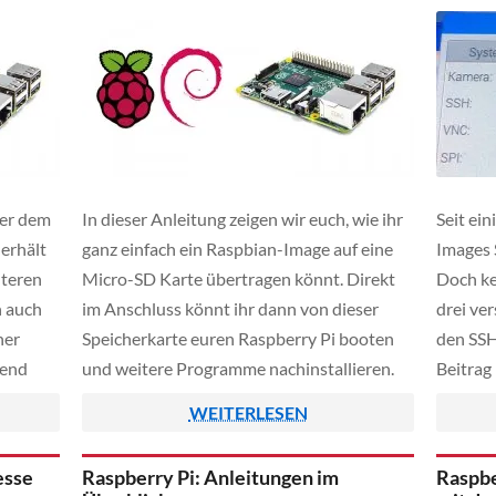
ter dem
In dieser Anleitung zeigen wir euch, wie ihr
Seit ein
erhält
ganz einfach ein Raspbian-Image auf eine
Images 
lteren
Micro-SD Karte übertragen könnt. Direkt
Doch ke
h auch
im Anschluss könnt ihr dann von dieser
drei ve
her
Speicherkarte euren Raspberry Pi booten
den SSH
gend
und weitere Programme nachinstallieren.
Beitrag
versch
WEITERLESEN
stellen
esse
Raspberry Pi: Anleitungen im
Raspbe