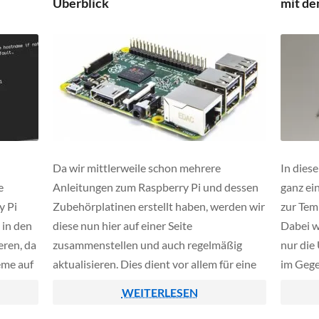
Überblick
mit d
Da wir mittlerweile schon mehrere
In diese
e
Anleitungen zum Raspberry Pi und dessen
ganz ei
y Pi
Zubehörplatinen erstellt haben, werden wir
zur Tem
 in den
diese nun hier auf einer Seite
Dabei w
eren, da
zusammenstellen und auch regelmäßig
nur di
eme auf
aktualisieren. Dies dient vor allem für eine
im Gege
In
besser Übersichtlichkeit der verschiedenen
Luftfeuc
WEITERLESEN
e ihr
Tutorials rund um den Raspi. Die nun
reine T