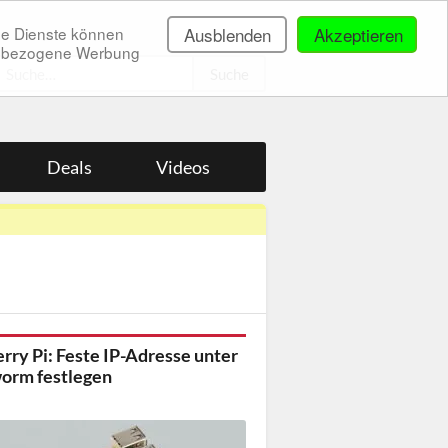
ne Dienste können
Ausblenden
Akzeptieren
onenbezogene Werbung
.
Deals
Videos
rry Pi: Feste IP-Adresse unter
orm festlegen