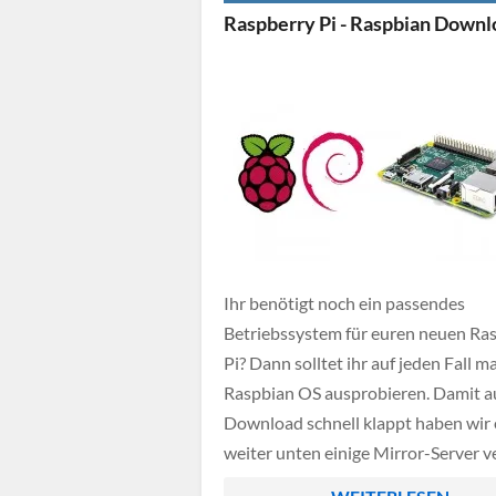
ganz einfach eine statische IP-Adre
Raspberry Pi - Raspbian Downl
eurem Raspberry fest zuordnen könn
[…]
Ihr benötigt noch ein passendes
Betriebssystem für euren neuen Ra
Pi? Dann solltet ihr auf jeden Fall m
Raspbian OS ausprobieren. Damit a
Download schnell klappt haben wir
weiter unten einige Mirror-Server ve
Die aktuelle Version von Raspbian i