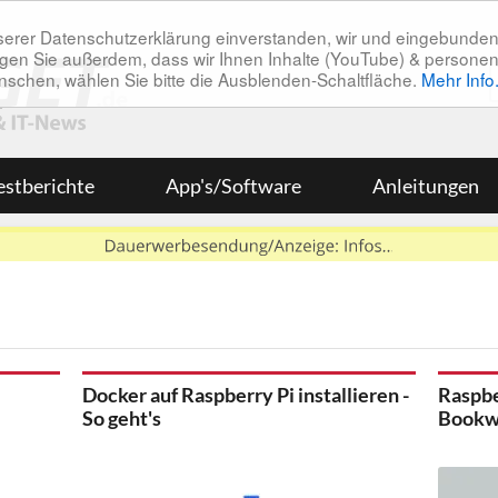
unserer Datenschutzerklärung einverstanden, wir und eingebunde
tätigen Sie außerdem, dass wir Ihnen Inhalte (YouTube) & pers
 wünschen, wählen Sie bitte die Ausblenden-Schaltfläche.
Mehr Info
estberichte
App's/Software
Anleitungen
Docker auf Raspberry Pi installieren -
Raspbe
So geht's
Bookw