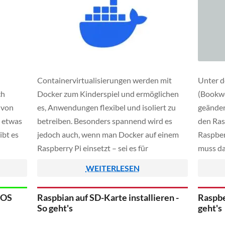
Containervirtualisierungen werden mit
Unter d
ch
Docker zum Kinderspiel und ermöglichen
(Bookwo
 von
es, Anwendungen flexibel und isoliert zu
geänder
 etwas
betreiben. Besonders spannend wird es
den Ras
ibt es
jedoch auch, wenn man Docker auf einem
Raspber
Raspberry Pi einsetzt – sei es für
muss da
afische
Heimautomatisierung, kleine
benutzt
WEITERLESEN
ntainer
Serverprojekte oder als Entwickler-
möchten
o wird
Testumgebung. In dieser Anleitung zeigen
die Han
-OS
Raspbian auf SD-Karte installieren -
Raspbe
wir euch Schritt für Schritt, wie ihr Docker
Compute
So geht's
geht's
…]
auf einem Raspberry Pi […]