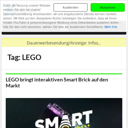
Durch die Nutzung unserer Website
Ausblenden
Akzeptieren
erklären Sie sich mit unserer
Datenschutzerklärung einverstanden, wir und eingebundene Dienste können Cookies
setzen. Mit Klick auf den Akzeptieren-Button bestätigen Sie außerdem, dass wir Ihnen
Inhalte (YouTube) & personenbezogene Werbung eines Drittanbieters ausliefern dürfen -
falls Sie dies nicht wünschen, wählen Sie bitte die Ausblenden-Schaltfläche.
Mehr Info.
Tag: LEGO
LEGO bringt interaktiven Smart Brick auf den
Markt