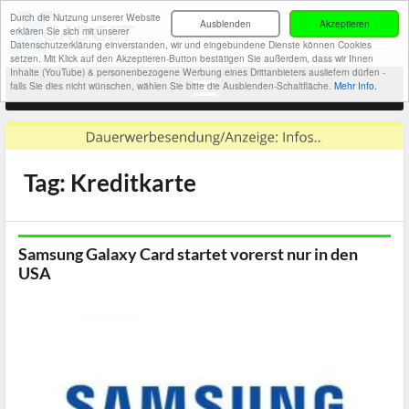
Durch die Nutzung unserer Website
Ausblenden
Akzeptieren
erklären Sie sich mit unserer
Datenschutzerklärung einverstanden, wir und eingebundene Dienste können Cookies
setzen. Mit Klick auf den Akzeptieren-Button bestätigen Sie außerdem, dass wir Ihnen
Inhalte (YouTube) & personenbezogene Werbung eines Drittanbieters ausliefern dürfen -
falls Sie dies nicht wünschen, wählen Sie bitte die Ausblenden-Schaltfläche.
Mehr Info.
Tag: Kreditkarte
Samsung Galaxy Card startet vorerst nur in den
USA