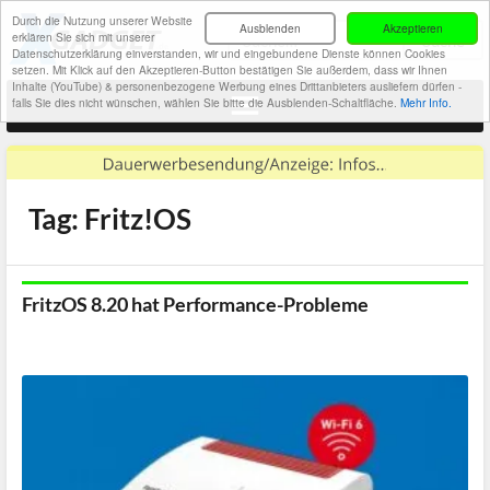
Durch die Nutzung unserer Website
Ausblenden
Akzeptieren
erklären Sie sich mit unserer
Datenschutzerklärung einverstanden, wir und eingebundene Dienste können Cookies
setzen. Mit Klick auf den Akzeptieren-Button bestätigen Sie außerdem, dass wir Ihnen
Inhalte (YouTube) & personenbezogene Werbung eines Drittanbieters ausliefern dürfen -
falls Sie dies nicht wünschen, wählen Sie bitte die Ausblenden-Schaltfläche.
Mehr Info.
Tag: Fritz!OS
FritzOS 8.20 hat Performance-Probleme