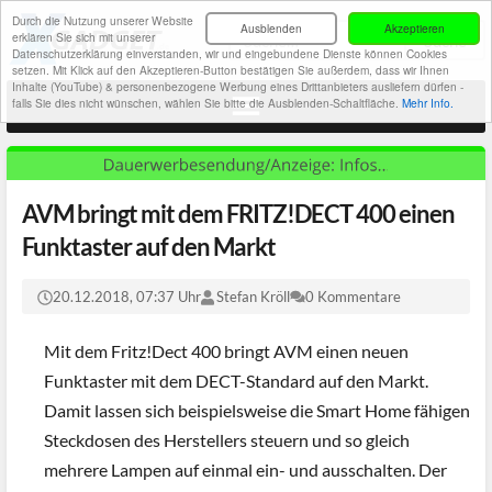
Durch die Nutzung unserer Website
Ausblenden
Akzeptieren
erklären Sie sich mit unserer
Datenschutzerklärung einverstanden, wir und eingebundene Dienste können Cookies
setzen. Mit Klick auf den Akzeptieren-Button bestätigen Sie außerdem, dass wir Ihnen
Inhalte (YouTube) & personenbezogene Werbung eines Drittanbieters ausliefern dürfen -
falls Sie dies nicht wünschen, wählen Sie bitte die Ausblenden-Schaltfläche.
Mehr Info.
AVM bringt mit dem FRITZ!DECT 400 einen
Funktaster auf den Markt
20.12.2018, 07:37 Uhr
Stefan Kröll
0 Kommentare
Mit dem Fritz!Dect 400 bringt AVM einen neuen
Funktaster mit dem DECT-Standard auf den Markt.
Damit lassen sich beispielsweise die Smart Home fähigen
Steckdosen des Herstellers steuern und so gleich
mehrere Lampen auf einmal ein- und ausschalten. Der