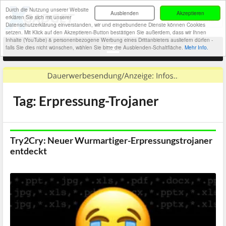
Durch die Nutzung unserer Website
Ausblenden
Akzeptieren
erklären Sie sich mit unserer
Datenschutzerklärung einverstanden, wir und eingebundene Dienste können Cookies
setzen. Mit Klick auf den Akzeptieren-Button bestätigen Sie außerdem, dass wir Ihnen
Inhalte (YouTube) & personenbezogene Werbung eines Drittanbieters ausliefern dürfen -
falls Sie dies nicht wünschen, wählen Sie bitte die Ausblenden-Schaltfläche.
Mehr Info.
Tag: Erpressung-Trojaner
Try2Cry: Neuer Wurmartiger-Erpressungstrojaner
entdeckt