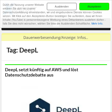
Durch die Nutzung unserer Website
Ausblenden
Akzeptieren
erklären Sie sich mit unserer
Datenschutzerklärung einverstanden, wir und eingebundene Dienste können Cookies
setzen. Mit Klick auf den Akzeptieren-Button bestätigen Sie außerdem, dass wir Ihnen
Inhalte (YouTube) & personenbezogene Werbung eines Drittanbieters ausliefern dürfen -
falls Sie dies nicht wünschen, wählen Sie bitte die Ausblenden-Schaltfläche.
Mehr Info.
Tag: DeepL
DeepL setzt künftig auf AWS und löst
Datenschutzdebatte aus