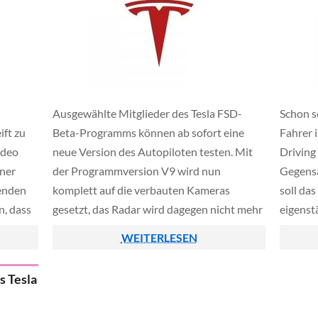
-
Ausgewählte Mitglieder des Tesla FSD-
Schon se
ift zu
Beta-Programms können ab sofort eine
Fahrer 
ideo
neue Version des Autopiloten testen. Mit
Driving
iner
der Programmversion V9 wird nun
Gegensa
henden
komplett auf die verbauten Kameras
soll da
, dass
gesetzt, das Radar wird dagegen nicht mehr
eigenst
lben
verwendet, da dieses in der Vergangenheit
einen T
WEITERLESEN
ngeblich
zu einem ruppigen Fahrstil führte.
angekün
ilot
Full-Se
s Tesla
]