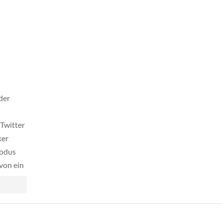
der
 Twitter
ker
modus
von ein
ay wird
rden
nisse