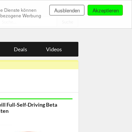
ne Dienste können
Ausblenden
Akzeptieren
onenbezogene Werbung
.
Deals
Videos
ill Full-Self-Driving Beta
iten