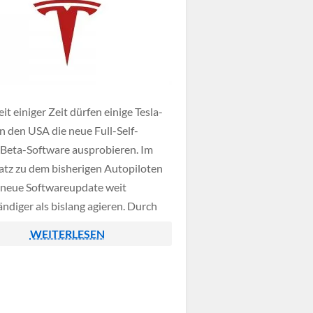
it einiger Zeit dürfen einige Tesla-
in den USA die neue Full-Self-
 Beta-Software ausprobieren. Im
tz zu dem bisherigen Autopiloten
s neue Softwareupdate weit
ändiger als bislang agieren. Durch
weet hat CEO Elon Musk nun
WEITERLESEN
digt das Beta-Programm für das
lf-Driving ausweiten zu wollen.