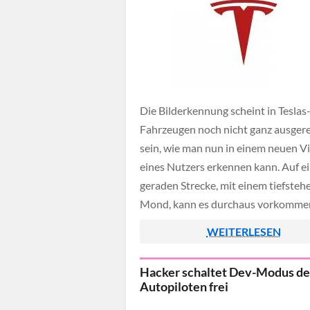
Die Bilderkennung scheint in Teslas
Fahrzeugen noch nicht ganz ausgere
sein, wie man nun in einem neuen V
eines Nutzers erkennen kann. Auf e
geraden Strecke, mit einem tiefste
Mond, kann es durchaus vorkommen
das Elektroauto diesen mit einer ge
WEITERLESEN
Ampel verwechselt. Aufgrund der a
erkannten Ampel möchte der Autop
Hacker schaltet Dev-Modus de
auch kontinuierlich das Fahrzeug […
Autopiloten frei