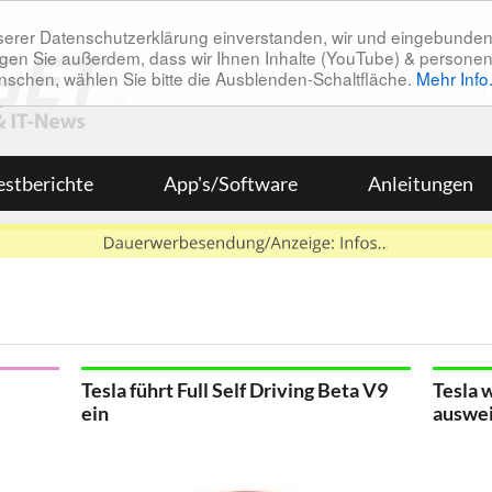
unserer Datenschutzerklärung einverstanden, wir und eingebunde
tätigen Sie außerdem, dass wir Ihnen Inhalte (YouTube) & pers
 wünschen, wählen Sie bitte die Ausblenden-Schaltfläche.
Mehr Info
estberichte
App's/Software
Anleitungen
Tesla führt Full Self Driving Beta V9
Tesla w
ein
auswe