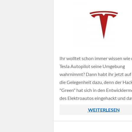
Ihr wolltet schon immer wissen wie 
Tesla Autopilot seine Umgebung
wahrnimmt? Dann habt ihr jetzt auf
die Gelegenheit dazu, denn der Hac
"Green" hat sich in den Entwickler
des Elektroautos eingehackt und da
Video aufgezeichnet. Auf dem Displ
WEITERLESEN
dann ein Livefeed der Autokamera
angezeigt, durch das KI-System we
Fahrbahnmarkierungen und Hinder