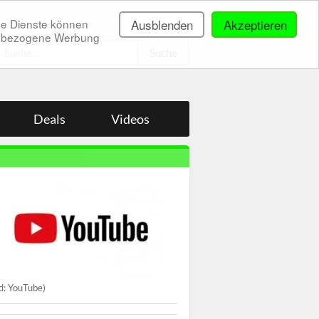
ne Dienste können
Ausblenden
Akzeptieren
onenbezogene Werbung
.
Deals
Videos
ld: YouTube)