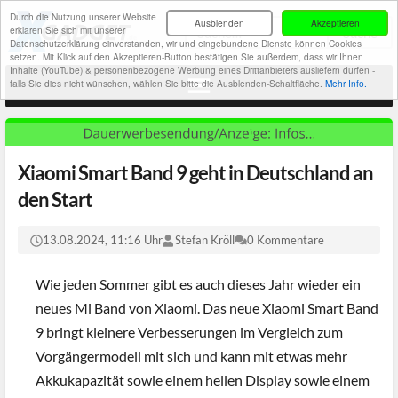
Durch die Nutzung unserer Website
Ausblenden
Akzeptieren
erklären Sie sich mit unserer
Datenschutzerklärung einverstanden, wir und eingebundene Dienste können Cookies
setzen. Mit Klick auf den Akzeptieren-Button bestätigen Sie außerdem, dass wir Ihnen
Inhalte (YouTube) & personenbezogene Werbung eines Drittanbieters ausliefern dürfen -
falls Sie dies nicht wünschen, wählen Sie bitte die Ausblenden-Schaltfläche.
Mehr Info.
Xiaomi Smart Band 9 geht in Deutschland an
den Start
13.08.2024, 11:16 Uhr
Stefan Kröll
0 Kommentare
Wie jeden Sommer gibt es auch dieses Jahr wieder ein
neues Mi Band von Xiaomi. Das neue Xiaomi Smart Band
9 bringt kleinere Verbesserungen im Vergleich zum
Vorgängermodell mit sich und kann mit etwas mehr
Akkukapazität sowie einem hellen Display sowie einem