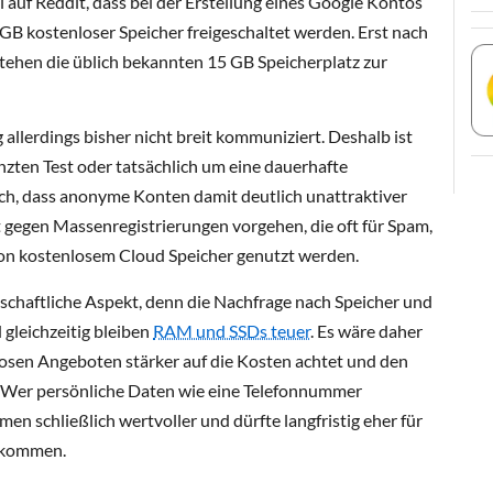
 auf Reddit, dass bei der Erstellung eines Google Kontos
B kostenloser Speicher freigeschaltet werden. Erst nach
tehen die üblich bekannten 15 GB Speicherplatz zur
 allerdings bisher nicht breit kommuniziert. Deshalb ist
enzten Test oder tatsächlich um eine dauerhafte
och, dass anonyme Konten damit deutlich unattraktiver
 gegen Massenregistrierungen vorgehen, die oft für Spam,
n kostenlosem Cloud Speicher genutzt werden.
rtschaftliche Aspekt, denn die Nachfrage nach Speicher und
 gleichzeitig bleiben
RAM und SSDs teuer
. Es wäre daher
losen Angeboten stärker auf die Kosten achtet und den
lt. Wer persönliche Daten wie eine Telefonnummer
men schließlich wertvoller und dürfte langfristig eher für
e kommen.