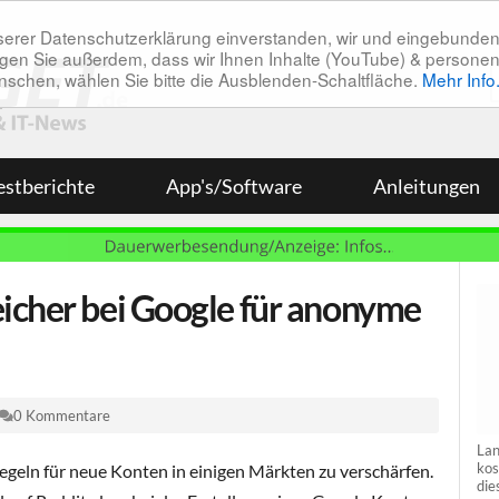
unserer Datenschutzerklärung einverstanden, wir und eingebunde
tätigen Sie außerdem, dass wir Ihnen Inhalte (YouTube) & pers
 wünschen, wählen Sie bitte die Ausblenden-Schaltfläche.
Mehr Info
estberichte
App's/Software
Anleitungen
icher bei Google für anonyme
0 Kommentare
Lan
kos
egeln für neue Konten in einigen Märkten zu verschärfen.
die