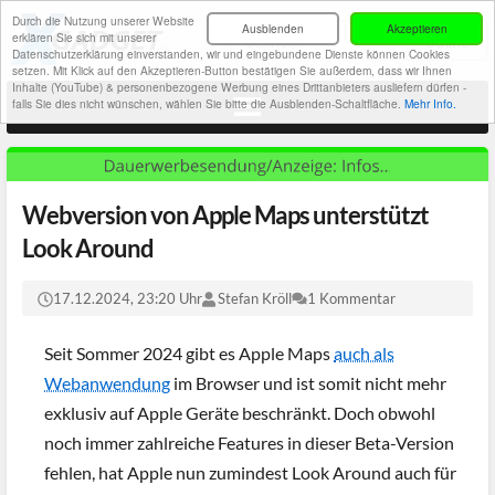
Durch die Nutzung unserer Website
Ausblenden
Akzeptieren
erklären Sie sich mit unserer
Datenschutzerklärung einverstanden, wir und eingebundene Dienste können Cookies
setzen. Mit Klick auf den Akzeptieren-Button bestätigen Sie außerdem, dass wir Ihnen
Inhalte (YouTube) & personenbezogene Werbung eines Drittanbieters ausliefern dürfen -
falls Sie dies nicht wünschen, wählen Sie bitte die Ausblenden-Schaltfläche.
Mehr Info.
Webversion von Apple Maps unterstützt
Look Around
17.12.2024, 23:20 Uhr
Stefan Kröll
1 Kommentar
Seit Sommer 2024 gibt es Apple Maps
auch als
Webanwendung
im Browser und ist somit nicht mehr
exklusiv auf Apple Geräte beschränkt. Doch obwohl
noch immer zahlreiche Features in dieser Beta-Version
fehlen, hat Apple nun zumindest Look Around auch für