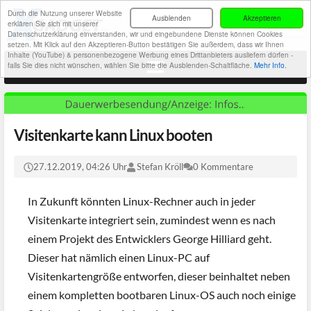
Durch die Nutzung unserer Website
Ausblenden
Akzeptieren
erklären Sie sich mit unserer
Datenschutzerklärung einverstanden, wir und eingebundene Dienste können Cookies
setzen. Mit Klick auf den Akzeptieren-Button bestätigen Sie außerdem, dass wir Ihnen
Inhalte (YouTube) & personenbezogene Werbung eines Drittanbieters ausliefern dürfen -
falls Sie dies nicht wünschen, wählen Sie bitte die Ausblenden-Schaltfläche.
Mehr Info.
Visitenkarte kann Linux booten
27.12.2019, 04:26 Uhr
Stefan Kröll
0 Kommentare
In Zukunft könnten Linux-Rechner auch in jeder
Visitenkarte integriert sein, zumindest wenn es nach
einem Projekt des Entwicklers George Hilliard geht.
Dieser hat nämlich einen Linux-PC auf
Visitenkartengröße entworfen, dieser beinhaltet neben
einem kompletten bootbaren Linux-OS auch noch einige