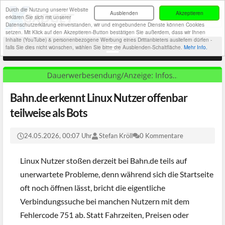
Durch die Nutzung unserer Website
Ausblenden
Akzeptieren
erklären Sie sich mit unserer
Datenschutzerklärung einverstanden, wir und eingebundene Dienste können Cookies
setzen. Mit Klick auf den Akzeptieren-Button bestätigen Sie außerdem, dass wir Ihnen
Inhalte (YouTube) & personenbezogene Werbung eines Drittanbieters ausliefern dürfen -
falls Sie dies nicht wünschen, wählen Sie bitte die Ausblenden-Schaltfläche.
Mehr Info.
Bahn.de erkennt Linux Nutzer offenbar
teilweise als Bots
24.05.2026, 00:07 Uhr
Stefan Kröll
0 Kommentare
Linux Nutzer stoßen derzeit bei Bahn.de teils auf
unerwartete Probleme, denn während sich die Startseite
oft noch öffnen lässt, bricht die eigentliche
Verbindungssuche bei manchen Nutzern mit dem
Fehlercode 751 ab. Statt Fahrzeiten, Preisen oder