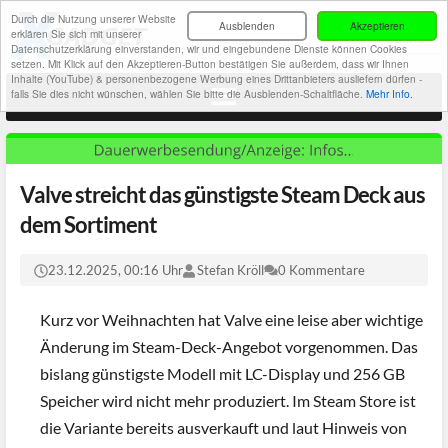
Durch die Nutzung unserer Website
Ausblenden
Akzeptieren
erklären Sie sich mit unserer
Datenschutzerklärung einverstanden, wir und eingebundene Dienste können Cookies
setzen. Mit Klick auf den Akzeptieren-Button bestätigen Sie außerdem, dass wir Ihnen
Inhalte (YouTube) & personenbezogene Werbung eines Drittanbieters ausliefern dürfen -
falls Sie dies nicht wünschen, wählen Sie bitte die Ausblenden-Schaltfläche.
Mehr Info.
Valve streicht das günstigste Steam Deck aus
dem Sortiment
23.12.2025, 00:16 Uhr
Stefan Kröll
0 Kommentare
Kurz vor Weihnachten hat Valve eine leise aber wichtige
Änderung im Steam-Deck-Angebot vorgenommen. Das
bislang günstigste Modell mit LC-Display und 256 GB
Speicher wird nicht mehr produziert. Im Steam Store ist
die Variante bereits ausverkauft und laut Hinweis von