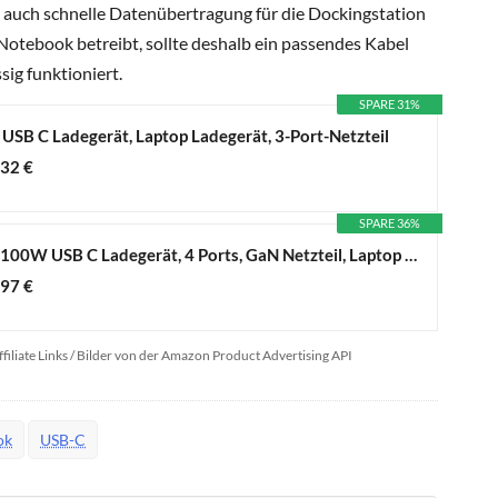
g auch schnelle Datenübertragung für die Dockingstation
 Notebook betreibt, sollte deshalb ein passendes Kabel
sig funktioniert.
SPARE 31%
SB C Ladegerät, Laptop Ladegerät, 3-Port-Netzteil
,32 €
SPARE 36%
UGREEN Nexode 100W USB C Ladegerät, 4 Ports, GaN Netzteil, Laptop Charger
,97 €
ffiliate Links / Bilder von der Amazon Product Advertising API
ok
USB-C