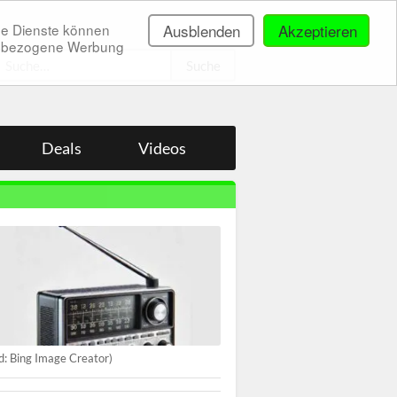
ne Dienste können
Ausblenden
Akzeptieren
onenbezogene Werbung
.
Deals
Videos
ld: Bing Image Creator)