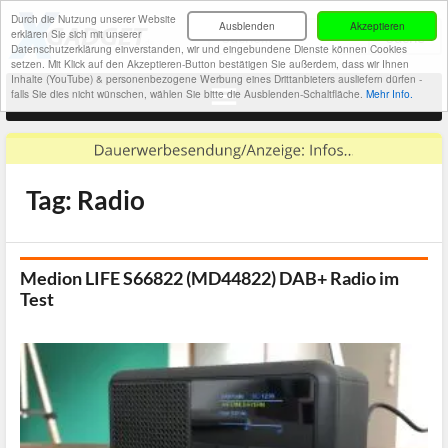
Durch die Nutzung unserer Website
Ausblenden
Akzeptieren
erklären Sie sich mit unserer
Datenschutzerklärung einverstanden, wir und eingebundene Dienste können Cookies
setzen. Mit Klick auf den Akzeptieren-Button bestätigen Sie außerdem, dass wir Ihnen
Inhalte (YouTube) & personenbezogene Werbung eines Drittanbieters ausliefern dürfen -
falls Sie dies nicht wünschen, wählen Sie bitte die Ausblenden-Schaltfläche.
Mehr Info.
Tag: Radio
Medion LIFE S66822 (MD44822) DAB+ Radio im
Test