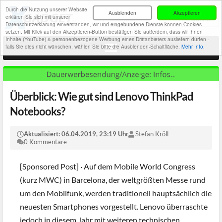
Durch die Nutzung unserer Website
Ausblenden
Akzeptieren
erklären Sie sich mit unserer
Datenschutzerklärung einverstanden, wir und eingebundene Dienste können Cookies
setzen. Mit Klick auf den Akzeptieren-Button bestätigen Sie außerdem, dass wir Ihnen
Inhalte (YouTube) & personenbezogene Werbung eines Drittanbieters ausliefern dürfen -
falls Sie dies nicht wünschen, wählen Sie bitte die Ausblenden-Schaltfläche.
Mehr Info.
Überblick: Wie gut sind Lenovo ThinkPad
Notebooks?
Aktualisiert:
06.04.2019, 23:19 Uhr
Stefan Kröll
0 Kommentare
[Sponsored Post] · Auf dem Mobile World Congress
(kurz MWC) in Barcelona, der weltgrößten Messe rund
um den Mobilfunk, werden traditionell hauptsächlich die
neuesten Smartphones vorgestellt. Lenovo überraschte
jedoch in diesem Jahr mit weiteren technischen