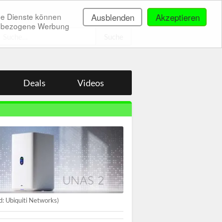
ne Dienste können
Ausblenden
Akzeptieren
onenbezogene Werbung
.
Deals
Videos
ld: Ubiquiti Networks)