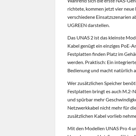
Während sich die erste NAS-Gene
richtete, kommen jetzt vier neu
verschiedene Einsatzszenarien a
UGREEN darstellen.
Das UNAS 2 ist das kleinste Model
Kabel genügt ein einziges PoE-A
Festplatten finden Platz im Ge
werden. Praktisch: Ein integriert
Bedienung und macht natürlich a
Wer zusätzlichen Speicher benöti
Festplatten bringt es auch M.2-
und spürbar mehr Geschwindigkeit 
Netzwerkkabel nicht mehr für d
zusätzlichen Kabel vorlieb nehm
Mit den Modellen UNAS Pro 4 und 