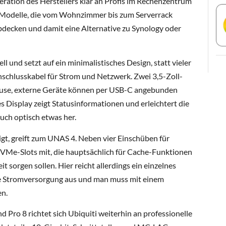
ration des Herstellers klar an Profis im Rechenzentrum
e Modelle, die vom Wohnzimmer bis zum Serverrack
bdecken und damit eine Alternative zu Synology oder
l und setzt auf ein minimalistisches Design, statt vieler
nschlusskabel für Strom und Netzwerk. Zwei 3,5-Zoll-
häuse, externe Geräte können per USB-C angebunden
es Display zeigt Statusinformationen und erleichtert die
uch optisch etwas her.
gt, greift zum UNAS 4. Neben vier Einschüben für
NVMe-Slots mit, die hauptsächlich für Cache-Funktionen
sorgen sollen. Hier reicht allerdings ein einzelnes
ie Stromversorgung aus und man muss mit einem
en.
Pro 8 richtet sich Ubiquiti weiterhin an professionelle