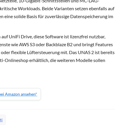
tzteile, 10-Gigabit-Schnittstellen und MC-LAG-
 kritische Workloads. Beide Varianten setzen ebenfalls auf
eine solide Basis für zuverlässige Datenspeicherung im
auf UniFi Drive, diese Software ist lizenzfrei nutzbar,
enste wie AWS S3 oder Backblaze B2 und bringt Features
der flexible Lüftersteuerung mit. Das UNAS 2 ist bereits
iti-Onlineshop erhältlich, die weiteren Modelle sollen
 bei Amazon ansehen*
ti