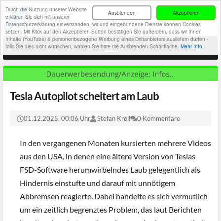
Durch die Nutzung unserer Website
Ausblenden
Akzeptieren
erklären Sie sich mit unserer
Datenschutzerklärung einverstanden, wir und eingebundene Dienste können Cookies
setzen. Mit Klick auf den Akzeptieren-Button bestätigen Sie außerdem, dass wir Ihnen
Inhalte (YouTube) & personenbezogene Werbung eines Drittanbieters ausliefern dürfen -
falls Sie dies nicht wünschen, wählen Sie bitte die Ausblenden-Schaltfläche.
Mehr Info.
Tesla Autopilot scheitert am Laub
01.12.2025, 00:06 Uhr
Stefan Kröll
0 Kommentare
In den vergangenen Monaten kursierten mehrere Videos
aus den USA, in denen eine ältere Version von Teslas
FSD-Software herumwirbelndes Laub gelegentlich als
Hindernis einstufte und darauf mit unnötigem
Abbremsen reagierte. Dabei handelte es sich vermutlich
um ein zeitlich begrenztes Problem, das laut Berichten