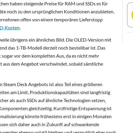
ochen haben steigende Preise für RAM und SSDs es für
räte noch zu den ursprünglichen Konditionen anzubieten.
ternehmen offen von einem temporären Lieferstopp
SD-Kosten
.
weile übrigens ein ähnliches Bild. Die OLED-Version mit
end das 1-TB-Modell derzeit noch bestellbar ist. Das
 sogar vor dem kompletten Aus, da es nicht mehr
t aus dem Angebot verschwindet, sobald sämtliche
n Steam Deck Angebots ist also Teil eines größeren
eiten am Limit, Produktionskapazitäten sind langfristig
her als auch SSDs auf ähnliche Technologien setzen,
Komponenten gleichzeitig. Kurzfristige Entspannung ist
rmalisierung könnte frühestens erst in einigen Monaten
üssen sich daher auch in Zukunft auf schwankende
se werden ebenso volatil bleiben und vermutlich eher noch