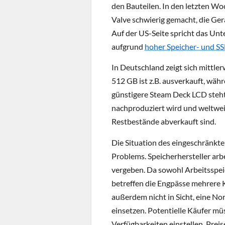
den Bauteilen. In den letzten W
Valve schwierig gemacht, die Ge
Auf der US-Seite spricht das Un
aufgrund
hoher Speicher- und S
In Deutschland zeigt sich mittler
512 GB ist z.B. ausverkauft, währ
günstigere Steam Deck LCD steht
nachproduziert wird und weltwei
Restbestände abverkauft sind.
Die Situation des eingeschränkte
Problems. Speicherhersteller arb
vergeben. Da sowohl Arbeitsspeic
betreffen die Engpässe mehrere 
außerdem nicht in Sicht, eine No
einsetzen. Potentielle Käufer m
Verfügbarkeiten einstellen, Prei