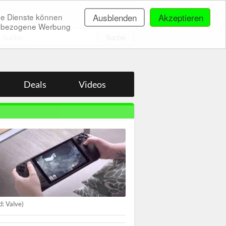
ne Dienste können
Ausblenden
Akzeptieren
onenbezogene Werbung
.
Deals
Videos
ld: Valve)