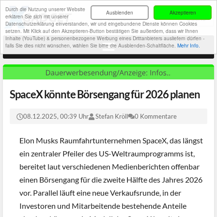
Durch die Nutzung unserer Website
Ausblenden
Akzeptieren
erklären Sie sich mit unserer
Datenschutzerklärung einverstanden, wir und eingebundene Dienste können Cookies
setzen. Mit Klick auf den Akzeptieren-Button bestätigen Sie außerdem, dass wir Ihnen
Inhalte (YouTube) & personenbezogene Werbung eines Drittanbieters ausliefern dürfen -
falls Sie dies nicht wünschen, wählen Sie bitte die Ausblenden-Schaltfläche.
Mehr Info.
SpaceX könnte Börsengang für 2026 planen
08.12.2025, 00:39 Uhr
Stefan Kröll
0 Kommentare
Elon Musks Raumfahrtunternehmen SpaceX, das längst
ein zentraler Pfeiler des US-Weltraumprogramms ist,
bereitet laut verschiedenen Medienberichten offenbar
einen Börsengang für die zweite Hälfte des Jahres 2026
vor. Parallel läuft eine neue Verkaufsrunde, in der
Investoren und Mitarbeitende bestehende Anteile