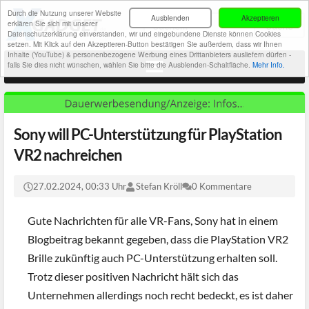
Durch die Nutzung unserer Website
Ausblenden
Akzeptieren
erklären Sie sich mit unserer
Datenschutzerklärung einverstanden, wir und eingebundene Dienste können Cookies
setzen. Mit Klick auf den Akzeptieren-Button bestätigen Sie außerdem, dass wir Ihnen
Inhalte (YouTube) & personenbezogene Werbung eines Drittanbieters ausliefern dürfen -
falls Sie dies nicht wünschen, wählen Sie bitte die Ausblenden-Schaltfläche.
Mehr Info.
Sony will PC-Unterstützung für PlayStation
VR2 nachreichen
27.02.2024, 00:33 Uhr
Stefan Kröll
0 Kommentare
Gute Nachrichten für alle VR-Fans, Sony hat in einem
Blogbeitrag bekannt gegeben, dass die PlayStation VR2
Brille zukünftig auch PC-Unterstützung erhalten soll.
Trotz dieser positiven Nachricht hält sich das
Unternehmen allerdings noch recht bedeckt, es ist daher