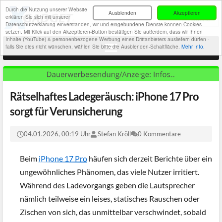
Durch die Nutzung unserer Website
Ausblenden
Akzeptieren
erklären Sie sich mit unserer
Datenschutzerklärung einverstanden, wir und eingebundene Dienste können Cookies
setzen. Mit Klick auf den Akzeptieren-Button bestätigen Sie außerdem, dass wir Ihnen
Inhalte (YouTube) & personenbezogene Werbung eines Drittanbieters ausliefern dürfen -
falls Sie dies nicht wünschen, wählen Sie bitte die Ausblenden-Schaltfläche.
Mehr Info.
Rätselhaftes Ladegeräusch: iPhone 17 Pro
sorgt für Verunsicherung
04.01.2026, 00:19 Uhr
Stefan Kröll
0 Kommentare
Beim
iPhone 17 Pro
häufen sich derzeit Berichte über ein
ungewöhnliches Phänomen, das viele Nutzer irritiert.
Während des Ladevorgangs geben die Lautsprecher
nämlich teilweise ein leises, statisches Rauschen oder
Zischen von sich, das unmittelbar verschwindet, sobald