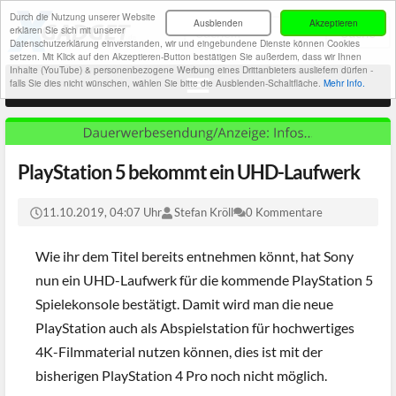
Durch die Nutzung unserer Website
Ausblenden
Akzeptieren
erklären Sie sich mit unserer
Datenschutzerklärung einverstanden, wir und eingebundene Dienste können Cookies
setzen. Mit Klick auf den Akzeptieren-Button bestätigen Sie außerdem, dass wir Ihnen
Inhalte (YouTube) & personenbezogene Werbung eines Drittanbieters ausliefern dürfen -
falls Sie dies nicht wünschen, wählen Sie bitte die Ausblenden-Schaltfläche.
Mehr Info.
PlayStation 5 bekommt ein UHD-Laufwerk
11.10.2019, 04:07 Uhr
Stefan Kröll
0 Kommentare
Wie ihr dem Titel bereits entnehmen könnt, hat Sony
nun ein UHD-Laufwerk für die kommende PlayStation 5
Spielekonsole bestätigt. Damit wird man die neue
PlayStation auch als Abspielstation für hochwertiges
4K-Filmmaterial nutzen können, dies ist mit der
bisherigen PlayStation 4 Pro noch nicht möglich.