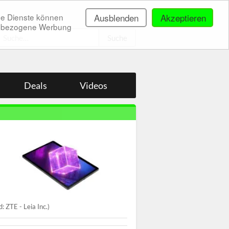
ne Dienste können
Ausblenden
Akzeptieren
onenbezogene Werbung
.
Deals
Videos
ld: ZTE - Leia Inc.)