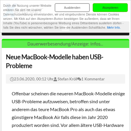
Durch die Nutzung unserer Website
Ausblenden
Akzeptieren
erklären Sie sich mit unserer
Datenschutzerklärung einverstanden, wir und eingebundene Dienste können Cookies
setzen. Mit Klick auf den Akzeptieren-Button bestätigen Sie außerdem, dass wir Ihnen
Inhalte (YouTube) & personenbezogene Werbung eines Drittanbieters ausliefern dürfen -
falls Sie dies nicht wünschen, wählen Sie bitte die Ausblenden-Schaltfläche.
Mehr Info.
Neue MacBook-Modelle haben USB-
Probleme
23.06.2020, 00:12 Uhr
Stefan Kröll
1 Kommentar
Offenbar scheinen die neueren MacBook-Modelle einige
USB-Probleme aufzuweisen, betroffen sind unter
anderem das teure MacBook Pro als auch das etwas
günstigere MacBook Air falls diese im Jahr 2020
produziert worden sind. Vor allem ältere USB-Hardware