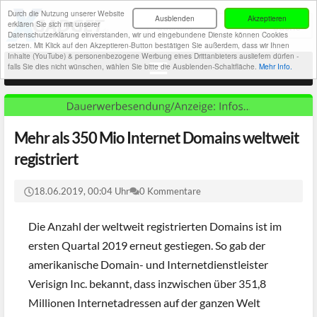
Durch die Nutzung unserer Website
Ausblenden
Akzeptieren
erklären Sie sich mit unserer
Datenschutzerklärung einverstanden, wir und eingebundene Dienste können Cookies
setzen. Mit Klick auf den Akzeptieren-Button bestätigen Sie außerdem, dass wir Ihnen
Inhalte (YouTube) & personenbezogene Werbung eines Drittanbieters ausliefern dürfen -
falls Sie dies nicht wünschen, wählen Sie bitte die Ausblenden-Schaltfläche.
Mehr Info.
Mehr als 350 Mio Internet Domains weltweit
registriert
18.06.2019, 00:04 Uhr
0 Kommentare
Die Anzahl der weltweit registrierten Domains ist im
ersten Quartal 2019 erneut gestiegen. So gab der
amerikanische Domain- und Internetdienstleister
Verisign Inc. bekannt, dass inzwischen über 351,8
Millionen Internetadressen auf der ganzen Welt