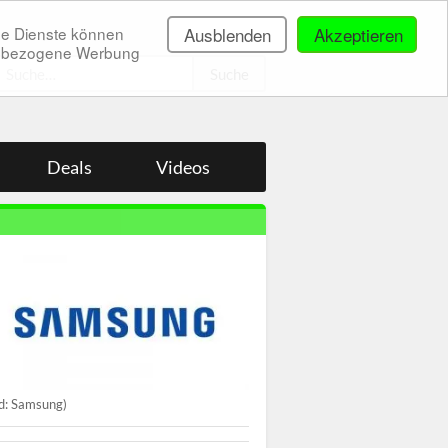
ne Dienste können
Ausblenden
Akzeptieren
onenbezogene Werbung
.
Deals
Videos
ld: Samsung)