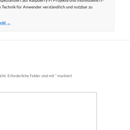
pezialisiert auf Raspberry Pi Projekte und individuelle IT-
 Technik für Anwender verständlich und nutzbar zu
Kröll →
icht.
Erforderliche Felder sind mit
*
markiert