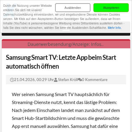
Durch die Nutzung unserer Website
Ausblenden
Akzeptieren
erklären Sie sich mit unserer
Datenschutzerklärung einverstanden, wir und eingebundene Dienste können Cookies
setzen. Mit Klick auf den Akzeptieren-Button bestätigen Sie außerdem, dass wir Ihnen
Inhalte (YouTube) & personenbezogene Werbung eines Drittanbieters ausliefern dürfen -
falls Sie dies nicht wünschen, wählen Sie bitte die Ausblenden-Schaltfläche.
Mehr Info.
Samsung Smart TV: Letzte App beim Start
automatisch öffnen
21.04.2026, 00:29 Uhr
Stefan Kröll
0 Kommentare
Wer seinen Samsung Smart TV hauptsächlich für
Streaming-Dienste nutzt, kennt das lästige Problem:
Nach jedem Einschalten landet man zunächst auf dem
Smart Hub-Startbildschirm und muss die gewünschte
App erst manuell auswählen. Samsung hat dafür eine