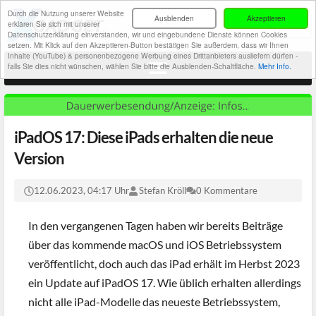
Durch die Nutzung unserer Website
Ausblenden
Akzeptieren
erklären Sie sich mit unserer
Datenschutzerklärung einverstanden, wir und eingebundene Dienste können Cookies
setzen. Mit Klick auf den Akzeptieren-Button bestätigen Sie außerdem, dass wir Ihnen
Inhalte (YouTube) & personenbezogene Werbung eines Drittanbieters ausliefern dürfen -
falls Sie dies nicht wünschen, wählen Sie bitte die Ausblenden-Schaltfläche.
Mehr Info.
iPadOS 17: Diese iPads erhalten die neue
Version
12.06.2023, 04:17 Uhr
Stefan Kröll
0 Kommentare
In den vergangenen Tagen haben wir bereits Beiträge
über das kommende macOS und iOS Betriebssystem
veröffentlicht, doch auch das iPad erhält im Herbst 2023
ein Update auf iPadOS 17. Wie üblich erhalten allerdings
nicht alle iPad-Modelle das neueste Betriebssystem,