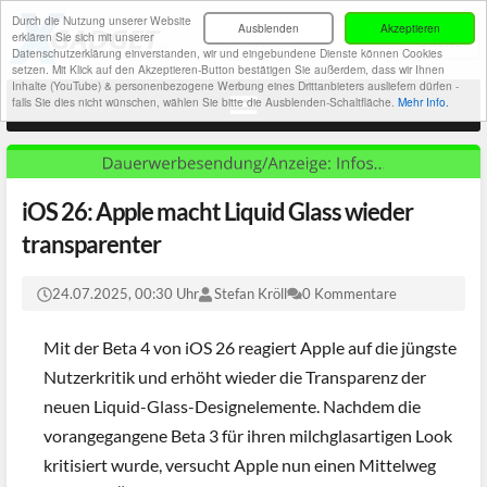
Durch die Nutzung unserer Website
Ausblenden
Akzeptieren
erklären Sie sich mit unserer
Datenschutzerklärung einverstanden, wir und eingebundene Dienste können Cookies
setzen. Mit Klick auf den Akzeptieren-Button bestätigen Sie außerdem, dass wir Ihnen
Inhalte (YouTube) & personenbezogene Werbung eines Drittanbieters ausliefern dürfen -
falls Sie dies nicht wünschen, wählen Sie bitte die Ausblenden-Schaltfläche.
Mehr Info.
iOS 26: Apple macht Liquid Glass wieder
transparenter
24.07.2025, 00:30 Uhr
Stefan Kröll
0 Kommentare
Mit der Beta 4 von iOS 26 reagiert Apple auf die jüngste
Nutzerkritik und erhöht wieder die Transparenz der
neuen Liquid-Glass-Designelemente. Nachdem die
vorangegangene Beta 3 für ihren milchglasartigen Look
kritisiert wurde, versucht Apple nun einen Mittelweg