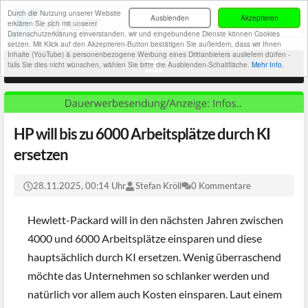
Durch die Nutzung unserer Website
Ausblenden
Akzeptieren
erklären Sie sich mit unserer
Datenschutzerklärung einverstanden, wir und eingebundene Dienste können Cookies
setzen. Mit Klick auf den Akzeptieren-Button bestätigen Sie außerdem, dass wir Ihnen
Inhalte (YouTube) & personenbezogene Werbung eines Drittanbieters ausliefern dürfen -
falls Sie dies nicht wünschen, wählen Sie bitte die Ausblenden-Schaltfläche.
Mehr Info.
HP will bis zu 6000 Arbeitsplätze durch KI
ersetzen
28.11.2025, 00:14 Uhr
Stefan Kröll
0 Kommentare
Hewlett-Packard will in den nächsten Jahren zwischen
4000 und 6000 Arbeitsplätze einsparen und diese
hauptsächlich durch KI ersetzen. Wenig überraschend
möchte das Unternehmen so schlanker werden und
natürlich vor allem auch Kosten einsparen. Laut einem