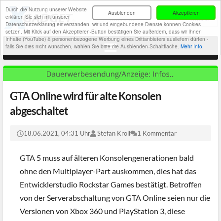
Durch die Nutzung unserer Website
Ausblenden
Akzeptieren
erklären Sie sich mit unserer
Datenschutzerklärung einverstanden, wir und eingebundene Dienste können Cookies
setzen. Mit Klick auf den Akzeptieren-Button bestätigen Sie außerdem, dass wir Ihnen
Inhalte (YouTube) & personenbezogene Werbung eines Drittanbieters ausliefern dürfen -
falls Sie dies nicht wünschen, wählen Sie bitte die Ausblenden-Schaltfläche.
Mehr Info.
GTA Online wird für alte Konsolen
abgeschaltet
18.06.2021, 04:31 Uhr
Stefan Kröll
1 Kommentar
GTA 5 muss auf älteren Konsolengenerationen bald
ohne den Multiplayer-Part auskommen, dies hat das
Entwicklerstudio Rockstar Games bestätigt. Betroffen
von der Serverabschaltung von GTA Online seien nur die
Versionen von Xbox 360 und PlayStation 3, diese