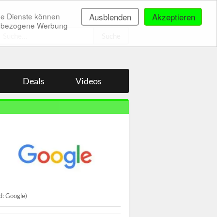
ne Dienste können
Ausblenden
Akzeptieren
onenbezogene Werbung
.
Deals
Videos
ld: Google)