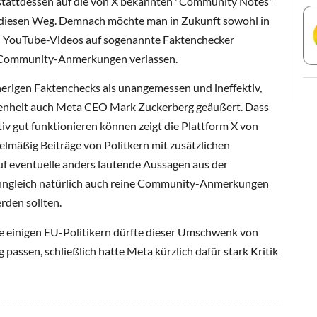
tattdessen auf die von X bekannten "Community Notes"
e diesen Weg. Demnach möchte man in Zukunft sowohl in
ei YouTube-Videos auf sogenannte Faktenchecker
uf Community-Anmerkungen verlassen.
herigen Faktenchecks als unangemessen und ineffektiv,
ngenheit auch Meta CEO Mark Zuckerberg geäußert. Dass
v gut funktionieren können zeigt die Plattform X von
elmäßig Beiträge von Politkern mit zusätzlichen
f eventuelle anders lautende Aussagen aus der
nngleich natürlich auch reine Community-Anmerkungen
erden sollten.
e einigen EU-Politikern dürfte dieser Umschwenk von
passen, schließlich hatte Meta kürzlich dafür stark Kritik