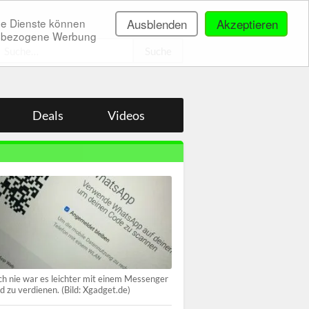
ne Dienste können
Ausblenden
Akzeptieren
onenbezogene Werbung
.
Deals
Videos
h nie war es leichter mit einem Messenger
d zu verdienen. (Bild: Xgadget.de)