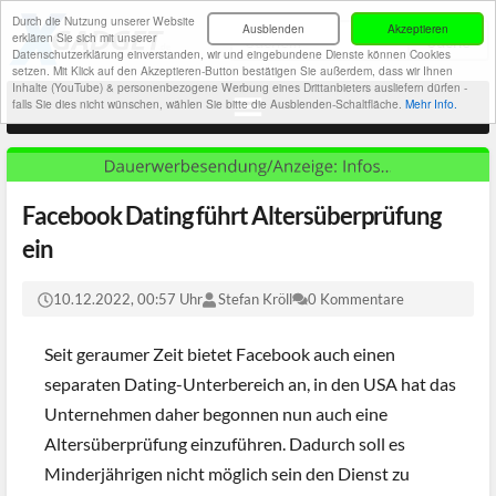
Durch die Nutzung unserer Website
Ausblenden
Akzeptieren
erklären Sie sich mit unserer
Datenschutzerklärung einverstanden, wir und eingebundene Dienste können Cookies
setzen. Mit Klick auf den Akzeptieren-Button bestätigen Sie außerdem, dass wir Ihnen
Inhalte (YouTube) & personenbezogene Werbung eines Drittanbieters ausliefern dürfen -
falls Sie dies nicht wünschen, wählen Sie bitte die Ausblenden-Schaltfläche.
Mehr Info.
Facebook Dating führt Altersüberprüfung
ein
10.12.2022, 00:57 Uhr
Stefan Kröll
0 Kommentare
Seit geraumer Zeit bietet Facebook auch einen
separaten Dating-Unterbereich an, in den USA hat das
Unternehmen daher begonnen nun auch eine
Altersüberprüfung einzuführen. Dadurch soll es
Minderjährigen nicht möglich sein den Dienst zu