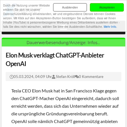
Durch die Nutzung unserer Website
Ausblenden
Akzeptieren
erklären Sie sich mit unserer
Datenschutzerklärung einverstanden, wir und eingebundene Dienste können Cookies
setzen. Mit Klick auf den Akzeptieren-Button bestätigen Sie außerdem, dass wir Ihnen
Inhalte (YouTube) & personenbezogene Werbung eines Drittanbieters ausliefern dürfen -
falls Sie dies nicht wünschen, wählen Sie bitte die Ausblenden-Schaltfläche.
Mehr Info.
Elon Musk verklagt ChatGPT-Anbieter
OpenAI
05.03.2024, 04:09 Uhr
Stefan Kröll
0 Kommentare
Tesla CEO Elon Musk hat in San Francisco Klage gegen
den ChatGPT-Macher OpenAI eingereicht, dadurch soll
erreicht werden, dass sich das Unternehmen wieder auf
die ursprüngliche Gründungsvereinbarung beruft.
OpenAI solle nämlich ChatGPT gemeinnützig anbieten