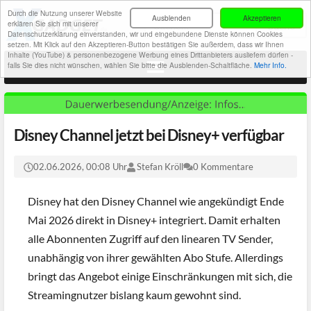
Durch die Nutzung unserer Website
Ausblenden
Akzeptieren
erklären Sie sich mit unserer
Datenschutzerklärung einverstanden, wir und eingebundene Dienste können Cookies
setzen. Mit Klick auf den Akzeptieren-Button bestätigen Sie außerdem, dass wir Ihnen
Inhalte (YouTube) & personenbezogene Werbung eines Drittanbieters ausliefern dürfen -
falls Sie dies nicht wünschen, wählen Sie bitte die Ausblenden-Schaltfläche.
Mehr Info.
Disney Channel jetzt bei Disney+ verfügbar
02.06.2026, 00:08 Uhr
Stefan Kröll
0 Kommentare
Disney hat den Disney Channel wie angekündigt Ende
Mai 2026 direkt in Disney+ integriert. Damit erhalten
alle Abonnenten Zugriff auf den linearen TV Sender,
unabhängig von ihrer gewählten Abo Stufe. Allerdings
bringt das Angebot einige Einschränkungen mit sich, die
Streamingnutzer bislang kaum gewohnt sind.