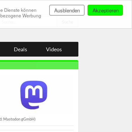
ne Dienste können
Ausblenden
Akzeptieren
onenbezogene Werbung
.
Deals
Videos
ld: Mastodon gGmbH)