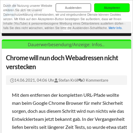
Durch die Nutzung unserer Website
Ausblenden
Akzeptieren
erklären Sie sich mit unserer
Datenschutzerklärung einverstanden, wir und eingebundene Dienste können Cookies
setzen. Mit Klick auf den Akzeptieren-Button bestätigen Sie außerdem, dass wir Ihnen
Inhalte (YouTube) & personenbezogene Werbung eines Drittanbieters ausliefern dürfen -
falls Sie dies nicht wünschen, wählen Sie bitte die Ausblenden-Schaltfläche.
Mehr Info.
Chrome will nun doch Webadressen nicht
verstecken
14.06.2021, 04:06 Uhr
Stefan Kröll
0 Kommentare
Mit dem entfernen der kompletten URL-Pfade wollte
man beim Google Chrome Browser für mehr Sicherheit
sorgen, doch aus diesem Schritt wird nun nichts wie das
Entwicklerteam jetzt bekannt gab. In der Vergangenheit
liefen bereits seit längerer Zeit Tests, so wurde etwa statt