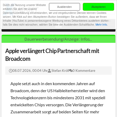
Durch die Nutzung unserer Website
Ausblenden
Akzeptieren
erklären Sie sich mit unserer
Datenschutzerklärung einverstanden, wir und eingebundene Dienste können Cookies
setzen. Mit Klick auf den Akzeptieren-Button bestätigen Sie außerdem, dass wir Ihnen
Inhalte (YouTube) & personenbezogene Werbung eines Drittanbieters ausliefern dürfen -
falls Sie dies nicht wünschen, wählen Sie bitte die Ausblenden-Schaltfläche.
Mehr Info.
Apple verlängert Chip Partnerschaft mit
Broadcom
08.07.2026, 00:04 Uhr
Stefan Kröll
0 Kommentare
Apple setzt auch in den kommenden Jahren auf
Broadcom, denn der US Halbleiterhersteller wird den
Technologiekonzern bis mindestens 2031 mit speziell
entwickelten Chips versorgen. Die Verlängerung der
Zusammenarbeit sorgt auf beiden Seiten für mehr