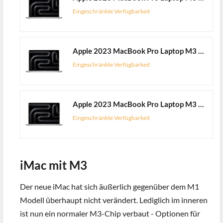
Eingeschränkte Verfügbarkeit
Apple 2023 MacBook Pro Laptop M3 Pro Chip mit 11‑Core CPU, 14‑Core GPU: 14,2" Liquid Retina XDR Display, 18 GB gemeinsamer Arbeitsspeicher, 512 GB SSD Speicher. Funktioniert mit iPhone, Silber
Eingeschränkte Verfügbarkeit
Apple 2023 MacBook Pro Laptop M3 Pro Chip mit 12‑Core CPU, 18‑Core GPU: 16,2" Liquid Retina XDR Display, 18 GB gemeinsamer Arbeitsspeicher, 512 GB SSD Speicher. Funktioniert mit iPhone/iPad, Silber
Eingeschränkte Verfügbarkeit
iMac mit M3
Der neue iMac hat sich äußerlich gegenüber dem M1
Modell überhaupt nicht verändert. Lediglich im inneren
ist nun ein normaler M3-Chip verbaut - Optionen für