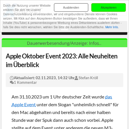
Durch die Nutzung unserer Website
Ausblenden
Akzeptieren
erklären Sie sich mit unserer
Datenschutzerklärung einverstanden, wir und eingebundene Dienste können Cookies
setzen. Mit Klick auf den Akzeptieren-Button bestätigen Sie außerdem, dass wir Ihnen
Inhalte (YouTube) & personenbezogene Werbung eines Drittanbieters ausliefern dürfen -
falls Sie dies nicht wünschen, wählen Sie bitte die Ausblenden-Schaltfläche.
Mehr Info.
Apple Oktober Event 2023: Alle Neuheiten
im Überblick
Aktualisiert:
02.11.2023, 14:32 Uhr
Stefan Kröll
1 Kommentar
Am 31.10.2023 um 1 Uhr deutscher Zeit wurde
das
Apple Event
unter dem Slogan "unheimlich schnell" für
den Mac abgehalten und bereits nach einer halben
Stunde war der Spuk dann auch schon vorbei. Apple
stellte auf dem Event unter anderem die neuen M3-